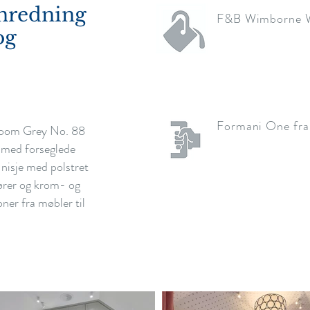
nredning
F&B Wimborne W
og
Formani One fra
Room Grey No. 88
 med forseglede
 nisje med polstret
ører og krom- og
ner fra møbler til